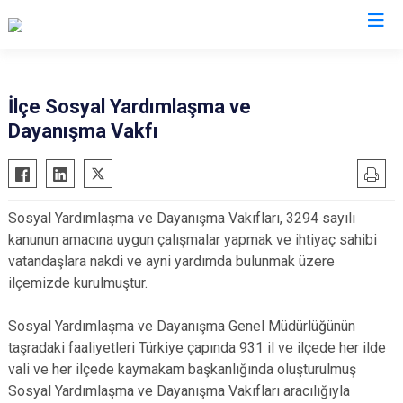
Manisa
İlçe Sosyal Yardımlaşma ve
Dayanışma Vakfı
Ahmetli
Salihli
Akhisar
Sarıgöl
Alaşehir
Saruhanlı
Sosyal Yardımlaşma ve Dayanışma Vakıfları, 3294 sayılı
Demirci
Selendi
kanunun amacına uygun çalışmalar yapmak ve ihtiyaç sahibi
Gölmarmara
Soma
vatandaşlara nakdi ve ayni yardımda bulunmak üzere
Gördes
Turgutlu
ilçemizde kurulmuştur.
Kırkağaç
Şehzadeler
Sosyal Yardımlaşma ve Dayanışma Genel Müdürlüğünün
Köprübaşı
Yunusemre
taşradaki faaliyetleri Türkiye çapında 931 il ve ilçede her ilde
Kula
vali ve her ilçede kaymakam başkanlığında oluşturulmuş
Sosyal Yardımlaşma ve Dayanışma Vakıfları aracılığıyla